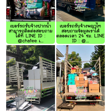
เบอร์รถรับจ้างปากน้ำ
เบอร์รถรับจ้างพญาไท
สามารถติดต่อสอบถาม
สอบถามข้อมูลเราได้
ได้ที่ LINE ID :
ตลอดเวลา 24 ชม. LINE
@chatee เ...
ID : @...