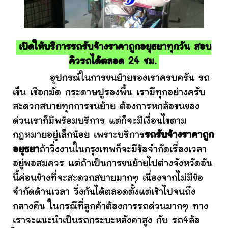
เปิดให้บริการรถรับจ้างราคาถูกอยุธยาทุกวัน สอบ
คิวรถได้ตลอด 24 ชม.
อุปกรณ์ในการขนย้ายของเราครบครัน รถ
เข็น เชือกมัด กระดาษปูรองพื้น เรามีทุกอย่างครับ
สะดวกสบายทุกการขนย้าย ต้องการหกล้อขนของ
ด่วนเราก็มีพร้อมบริการ แต่ก็จะมีเงื่อนไขตาม
กฎหมายอยู่เล็กน้อย เพราะบริการ
รถรับจ้างราคาถูก
อยุธยา
ถ้าวิ่งงานในกรุงเทพก็จะมีข้อจำกัดเรื่องเวลา
อยู่พอสมควร แต่ถ้าเป็นการขนย้ายไปต่างจังหวัดอัน
นี้ค่อนข้างที่จะสะดวกสบายมากๆ เนื่องจากไม่มีข้อ
จำกัดด้านเวลา วิ่งกันได้ตลอดตั้งแต่เช้าไปจนถึง
กลางคืน ในกรณีที่ลูกค้าต้องการรถด่วนมากๆ ทาง
เราจะแนะนำเป็นรถกระบะหลังคาสูง กับ รถ4ล้อ