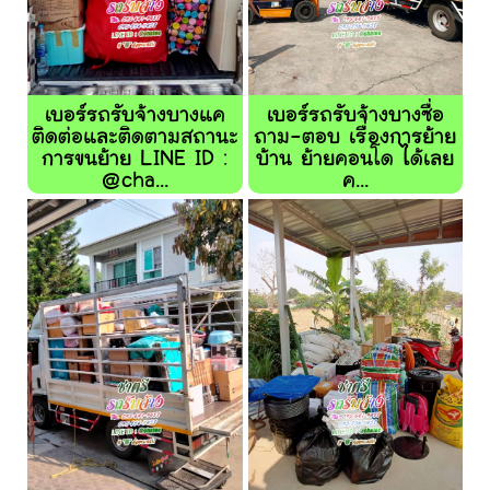
เบอร์รถรับจ้างบางแค
เบอร์รถรับจ้างบางซื่อ
ติดต่อและติดตามสถานะ
ถาม-ตอบ เรื่องการย้าย
การขนย้าย LINE ID :
บ้าน ย้ายคอนโด ได้เลย
@cha...
ค...