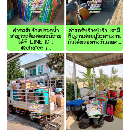
ค่ารถรับจ้างประตูน้ำ
ค่ารถรับจ้างปู่เจ้า เรามี
สามารถติดต่อสอบถาม
ทีมงานค่อยประสานงาน
ได้ที่ LINE ID :
กันได้ตลอดทั้งวันเลยค...
@chatee เ...