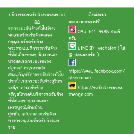
บริการรถรถรับจ้างขนของราคา
ติดต่อเรา
ถูก
สอบถามราคาฟรี
รถกระบะรับจ้างทั่วไปวัชระ
095-641-9488
ชาตรี
พล
,
เบอร์รถรับจ้างฉลอง
ครับ
กรุง
,
เบอร์รถรับจ้าง
พระราม2
,
บริการรถรับจ้าง
LINE ID :
@chatee
( ใส่
ทั่วไปเมืองทองธานี
,
รถขนส่ง
@ ก่อนนะครับ )
บางมด
,
รถกระบะขนของ
สมุทรสาคร
,
รถขนส่ง
https://www.facebook.com/
สระแก้ว
,
บริการรถรับจ้างทั่วไป
placemove
ปากน้ำ
,
รถกระบะรับจ้างสุวินท
วงศ์
,
ราคารถรับจ้าง
https://รถรับจ้างขนของ
จรัญสนิทวงศ์
,
บริการรถรับจ้าง
ราคาถูก.com
ทั่วไปแคราย
,
รถขนของ
เพชรบูรณ์
,
ย้ายบ้าน
สุขาภิบาล5
,
ราคารถรับจ้าง
บางกรวย
,
เบอร์รถรับจ้างแค
ราย