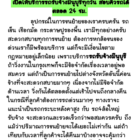
เปิดให้บริการรถรับจ้างมีนุบุรีทุกวัน สอบคิวรถได้
ตลอด 24 ชม.
อุปกรณ์ในการขนย้ายของเราครบครัน รถ
เข็น เชือกมัด กระดาษปูรองพื้น เรามีทุกอย่างครับ
สะดวกสบายทุกการขนย้าย ต้องการหกล้อขนของ
ด่วนเราก็มีพร้อมบริการ แต่ก็จะมีเงื่อนไขตาม
กฎหมายอยู่เล็กน้อย เพราะบริการ
รถรับจ้างมีนุบุรี
ถ้าวิ่งงานในกรุงเทพก็จะมีข้อจำกัดเรื่องเวลาอยู่พอ
สมควร แต่ถ้าเป็นการขนย้ายไปต่างจังหวัดอันนี้ค่อน
ข้างที่จะสะดวกสบายมากๆ เนื่องจากไม่มีข้อจำกัด
ด้านเวลา วิ่งกันได้ตลอดตั้งแต่เช้าไปจนถึงกลางคืน
ในกรณีที่ลูกค้าต้องการรถด่วนมากๆ ทางเราจะ
แนะนำเป็นรถกระบะหลังคาสูง กับ รถ4ล้อใหญ่
รับจ้าง จะสะดวกและรวดเร็วกว่าพอสมควรครับ ถึง
แม้ว่าปริมาณการขนย้ายจะได้เยอะไม่เท่ากัน แต่ถ้า
เทียบกับเวลาที่ลูกค้าจะได้คืนมาบ้างอาจจะคุ้มกว่า