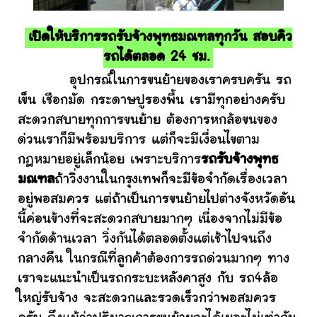
เปิดให้บริการรถรับจ้างพุทธมณฑลทุกวัน สอบคิว
รถได้ตลอด 24 ชม.
อุปกรณ์ในการขนย้ายของเราครบครัน รถ
เข็น เชือกมัด กระดาษปูรองพื้น เรามีทุกอย่างครับ
สะดวกสบายทุกการขนย้าย ต้องการหกล้อขนของ
ด่วนเราก็มีพร้อมบริการ แต่ก็จะมีเงื่อนไขตาม
กฎหมายอยู่เล็กน้อย เพราะบริการ
รถรับจ้างพุทธ
มณฑล
ถ้าวิ่งงานในกรุงเทพก็จะมีข้อจำกัดเรื่องเวลา
อยู่พอสมควร แต่ถ้าเป็นการขนย้ายไปต่างจังหวัดอัน
นี้ค่อนข้างที่จะสะดวกสบายมากๆ เนื่องจากไม่มีข้อ
จำกัดด้านเวลา วิ่งกันได้ตลอดตั้งแต่เช้าไปจนถึง
กลางคืน ในกรณีที่ลูกค้าต้องการรถด่วนมากๆ ทาง
เราจะแนะนำเป็นรถกระบะหลังคาสูง กับ รถ4ล้อ
ใหญ่รับจ้าง จะสะดวกและรวดเร็วกว่าพอสมควร