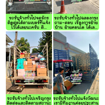
รถรับจ้างทั่วไปจตุจักร
รถรับจ้างทั่วไปฉลองกรุง
ติดต่อได้ตามเบอร์ที่แจ้ง
ถาม-ตอบ เรื่องการย้าย
ไว้ได้เลยนะครับ ติ...
บ้าน ย้ายคอนโด ได้เล...
รถรับจ้างทั่วไปเจริญกรุง
รถรับจ้างทั่วไปแจ้งวัฒนะ
ติดต่อและติดตามสถานะ
เรามีทีมงานค่อยประสาน