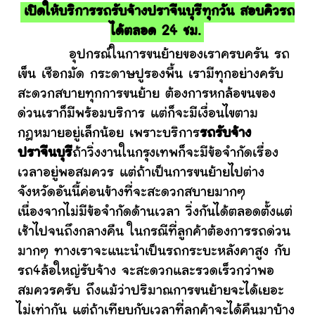
เปิดให้บริการรถรับจ้างปราจีนบุรีทุกวัน สอบคิวรถ
ได้ตลอด 24 ชม.
อุปกรณ์ในการขนย้ายของเราครบครัน รถ
เข็น เชือกมัด กระดาษปูรองพื้น เรามีทุกอย่างครับ
สะดวกสบายทุกการขนย้าย ต้องการหกล้อขนของ
ด่วนเราก็มีพร้อมบริการ แต่ก็จะมีเงื่อนไขตาม
กฎหมายอยู่เล็กน้อย เพราะบริการ
รถรับจ้าง
ปราจีนบุรี
ถ้าวิ่งงานในกรุงเทพก็จะมีข้อจำกัดเรื่อง
เวลาอยู่พอสมควร แต่ถ้าเป็นการขนย้ายไปต่าง
จังหวัดอันนี้ค่อนข้างที่จะสะดวกสบายมากๆ
เนื่องจากไม่มีข้อจำกัดด้านเวลา วิ่งกันได้ตลอดตั้งแต่
เช้าไปจนถึงกลางคืน ในกรณีที่ลูกค้าต้องการรถด่วน
มากๆ ทางเราจะแนะนำเป็นรถกระบะหลังคาสูง กับ
รถ4ล้อใหญ่รับจ้าง จะสะดวกและรวดเร็วกว่าพอ
สมควรครับ ถึงแม้ว่าปริมาณการขนย้ายจะได้เยอะ
ไม่เท่ากัน แต่ถ้าเทียบกับเวลาที่ลูกค้าจะได้คืนมาบ้าง