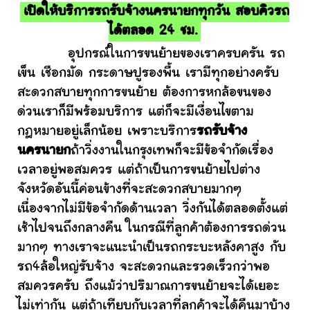
เปิดให้บริการรถรับจ้างนครนายกทุกวัน สอบคิวรถ
ได้ตลอด 24 ชม.
อุปกรณ์ในการขนย้ายของเราครบครัน รถ
เข็น เชือกมัด กระดาษปูรองพื้น เรามีทุกอย่างครับ
สะดวกสบายทุกการขนย้าย ต้องการหกล้อขนของ
ด่วนเราก็มีพร้อมบริการ แต่ก็จะมีเงื่อนไขตาม
กฎหมายอยู่เล็กน้อย เพราะบริการ
รถรับจ้าง
นครนายก
ถ้าวิ่งงานในกรุงเทพก็จะมีข้อจำกัดเรื่อง
เวลาอยู่พอสมควร แต่ถ้าเป็นการขนย้ายไปต่าง
จังหวัดอันนี้ค่อนข้างที่จะสะดวกสบายมากๆ
เนื่องจากไม่มีข้อจำกัดด้านเวลา วิ่งกันได้ตลอดตั้งแต่
เช้าไปจนถึงกลางคืน ในกรณีที่ลูกค้าต้องการรถด่วน
มากๆ ทางเราจะแนะนำเป็นรถกระบะหลังคาสูง กับ
รถ4ล้อใหญ่รับจ้าง จะสะดวกและรวดเร็วกว่าพอ
สมควรครับ ถึงแม้ว่าปริมาณการขนย้ายจะได้เยอะ
ไม่เท่ากัน แต่ถ้าเทียบกับเวลาที่ลูกค้าจะได้คืนมาบ้าง