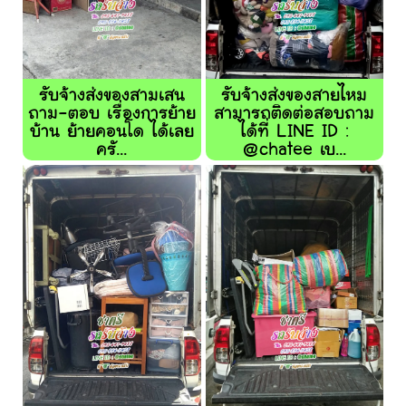
รับจ้างส่งของสามเสน
รับจ้างส่งของสายไหม
ถาม-ตอบ เรื่องการย้าย
สามารถติดต่อสอบถาม
บ้าน ย้ายคอนโด ได้เลย
ได้ที่ LINE ID :
ครั...
@chatee เบ...