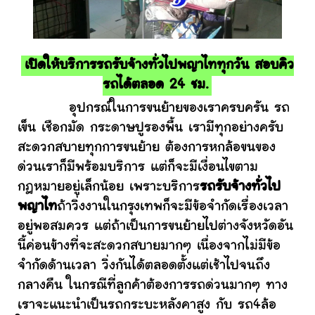
เปิดให้บริการรถรับจ้างทั่วไปพญาไททุกวัน สอบคิว
รถได้ตลอด 24 ชม.
อุปกรณ์ในการขนย้ายของเราครบครัน รถ
เข็น เชือกมัด กระดาษปูรองพื้น เรามีทุกอย่างครับ
สะดวกสบายทุกการขนย้าย ต้องการหกล้อขนของ
ด่วนเราก็มีพร้อมบริการ แต่ก็จะมีเงื่อนไขตาม
กฎหมายอยู่เล็กน้อย เพราะบริการ
รถรับจ้างทั่วไป
พญาไท
ถ้าวิ่งงานในกรุงเทพก็จะมีข้อจำกัดเรื่องเวลา
อยู่พอสมควร แต่ถ้าเป็นการขนย้ายไปต่างจังหวัดอัน
นี้ค่อนข้างที่จะสะดวกสบายมากๆ เนื่องจากไม่มีข้อ
จำกัดด้านเวลา วิ่งกันได้ตลอดตั้งแต่เช้าไปจนถึง
กลางคืน ในกรณีที่ลูกค้าต้องการรถด่วนมากๆ ทาง
เราจะแนะนำเป็นรถกระบะหลังคาสูง กับ รถ4ล้อ