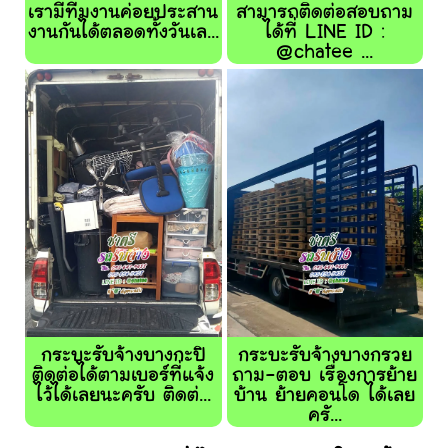
เรามีทีมงานค่อยประสาน
สามารถติดต่อสอบถาม
งานกันได้ตลอดทั้งวันเล...
ได้ที่ LINE ID :
@chatee ...
กระบะรับจ้างบางกะปิ
กระบะรับจ้างบางกรวย
ติดต่อได้ตามเบอร์ที่แจ้ง
ถาม-ตอบ เรื่องการย้าย
ไว้ได้เลยนะครับ ติดต่...
บ้าน ย้ายคอนโด ได้เลย
ครั...