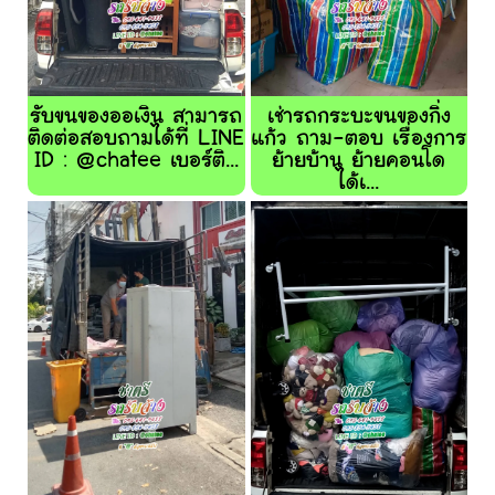
รับขนของออเงิน สามารถ
เช่ารถกระบะขนของกิ่ง
ติดต่อสอบถามได้ที่ LINE
แก้ว ถาม-ตอบ เรื่องการ
ID : @chatee เบอร์ติ...
ย้ายบ้าน ย้ายคอนโด
ได้เ...