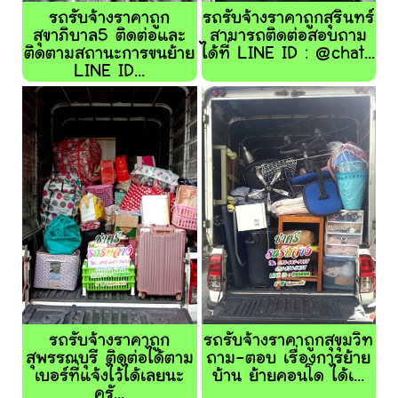
รถรับจ้างราคาถูก
รถรับจ้างราคาถูกสุรินทร์
สุขาภิบาล5 ติดต่อและ
สามารถติดต่อสอบถาม
ติดตามสถานะการขนย้าย
ได้ที่ LINE ID : @chat...
LINE ID...
รถรับจ้างราคาถูก
รถรับจ้างราคาถูกสุขุมวิท
สุพรรณบุรี ติดต่อได้ตาม
ถาม-ตอบ เรื่องการย้าย
เบอร์ที่แจ้งไว้ได้เลยนะ
บ้าน ย้ายคอนโด ได้เ...
ครั...