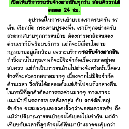
เปิดให้บริการรถรับจ้างตากสินทุกวัน สอบคิวรถได้
ตลอด 24 ชม.
อุปกรณ์ในการขนย้ายของเราครบครัน รถ
เข็น เชือกมัด กระดาษปูรองพื้น เรามีทุกอย่างครับ
สะดวกสบายทุกการขนย้าย ต้องการหกล้อขนของ
ด่วนเราก็มีพร้อมบริการ แต่ก็จะมีเงื่อนไขตาม
กฎหมายอยู่เล็กน้อย เพราะบริการ
รถรับจ้างตากสิน
ถ้าวิ่งงานในกรุงเทพก็จะมีข้อจำกัดเรื่องเวลาอยู่พอ
สมควร แต่ถ้าเป็นการขนย้ายไปต่างจังหวัดอันนี้ค่อน
ข้างที่จะสะดวกสบายมากๆ เนื่องจากไม่มีข้อจำกัด
ด้านเวลา วิ่งกันได้ตลอดตั้งแต่เช้าไปจนถึงกลางคืน
ในกรณีที่ลูกค้าต้องการรถด่วนมากๆ ทางเราจะ
แนะนำเป็นรถกระบะหลังคาสูง กับ รถ4ล้อใหญ่
รับจ้าง จะสะดวกและรวดเร็วกว่าพอสมควรครับ ถึง
แม้ว่าปริมาณการขนย้ายจะได้เยอะไม่เท่ากัน แต่ถ้า
เทียบกับเวลาที่ลูกค้าจะได้คืนมาบ้างอาจจะคุ้มกว่า