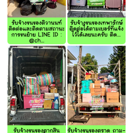
รับจ้างขนของติวานนท์
รับจ้างขนของเทพารักษ์
ติดต่อและติดตามสถานะ
ติดต่อได้ตามเบอร์ที่แจ้ง
การขนย้าย LINE ID :
ไว้ได้เลยนะครับ ติด...
@ch...
รับจ้างขนของตากสิน
รับจ้างขนของตราด ถาม-