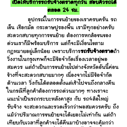
เปิดให้บริการรถรับจ้างตราดทุกวัน สอบคิวรถได้
ตลอด 24 ชม.
อุปกรณ์ในการขนย้ายของเราครบครัน รถ
เข็น เชือกมัด กระดาษปูรองพื้น เรามีทุกอย่างครับ
สะดวกสบายทุกการขนย้าย ต้องการหกล้อขนของ
ด่วนเราก็มีพร้อมบริการ แต่ก็จะมีเงื่อนไขตาม
กฎหมายอยู่เล็กน้อย เพราะบริการ
รถรับจ้างตราด
ถ้า
วิ่งงานในกรุงเทพก็จะมีข้อจำกัดเรื่องเวลาอยู่พอ
สมควร แต่ถ้าเป็นการขนย้ายไปต่างจังหวัดอันนี้ค่อน
ข้างที่จะสะดวกสบายมากๆ เนื่องจากไม่มีข้อจำกัด
ด้านเวลา วิ่งกันได้ตลอดตั้งแต่เช้าไปจนถึงกลางคืน
ในกรณีที่ลูกค้าต้องการรถด่วนมากๆ ทางเราจะ
แนะนำเป็นรถกระบะหลังคาสูง กับ รถ4ล้อใหญ่
รับจ้าง จะสะดวกและรวดเร็วกว่าพอสมควรครับ ถึง
แม้ว่าปริมาณการขนย้ายจะได้เยอะไม่เท่ากัน แต่ถ้า
เทียบกับเวลาที่ลูกค้าจะได้คืนมาบ้างอาจจะคุ้มกว่า