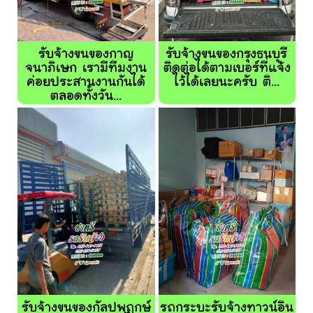
รับจ้างขนของกาญ
รับจ้างขนของกรุงธนบุรี
จนาภิเษก เรามีทีมงาน
ติดต่อได้ตามเบอร์ที่แจ้ง
ค่อยประสานงานกันได้
ไว้ได้เลยนะครับ ติ...
ตลอดทั้งวัน...
รับจ้างขนของกัลปพฤกษ์
รถกระบะรับจ้างทาวน์อิน