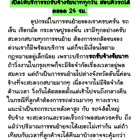
เปิดให้บริการรถรับจ้างชัยนาททุกวัน สอบคิวรถได้
ตลอด 24 ชม.
อุปกรณ์ในการขนย้ายของเราครบครัน รถ
เข็น เชือกมัด กระดาษปูรองพื้น เรามีทุกอย่างครับ
สะดวกสบายทุกการขนย้าย ต้องการหกล้อขนของ
ด่วนเราก็มีพร้อมบริการ แต่ก็จะมีเงื่อนไขตาม
กฎหมายอยู่เล็กน้อย เพราะบริการ
รถรับจ้างชัยนาท
ถ้าวิ่งงานในกรุงเทพก็จะมีข้อจำกัดเรื่องเวลาอยู่พอ
สมควร แต่ถ้าเป็นการขนย้ายไปต่างจังหวัดอันนี้ค่อน
ข้างที่จะสะดวกสบายมากๆ เนื่องจากไม่มีข้อจำกัด
ด้านเวลา วิ่งกันได้ตลอดตั้งแต่เช้าไปจนถึงกลางคืน
ในกรณีที่ลูกค้าต้องการรถด่วนมากๆ ทางเราจะ
แนะนำเป็นรถกระบะหลังคาสูง กับ รถ4ล้อใหญ่
รับจ้าง จะสะดวกและรวดเร็วกว่าพอสมควรครับ ถึง
แม้ว่าปริมาณการขนย้ายจะได้เยอะไม่เท่ากัน แต่ถ้า
เทียบกับเวลาที่ลูกค้าจะได้คืนมาบ้างอาจจะคุ้มกว่า