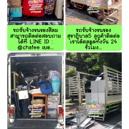
รถรับจ้างขนของสีลม
รถรับจ้างขนของ
สามารถติดต่อสอบถาม
สุขาภิบาล5 ลูกค้าติดต่อ
ได้ที่ LINE ID :
เราได้ตลอดทั้งวัน 24
@chatee เบอ...
ชั่วโมง...