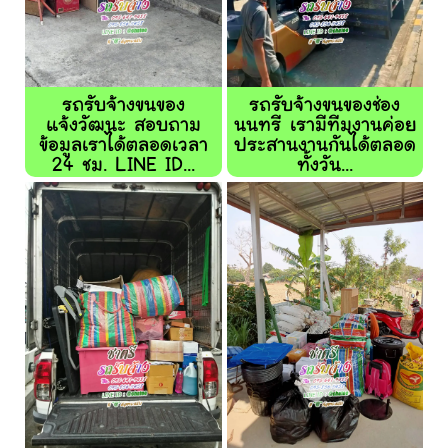
รถรับจ้างขนของ
รถรับจ้างขนของช่อง
แจ้งวัฒนะ สอบถาม
นนทรี เรามีทีมงานค่อย
ข้อมูลเราได้ตลอดเวลา
ประสานงานกันได้ตลอด
24 ชม. LINE ID...
ทั้งวัน...