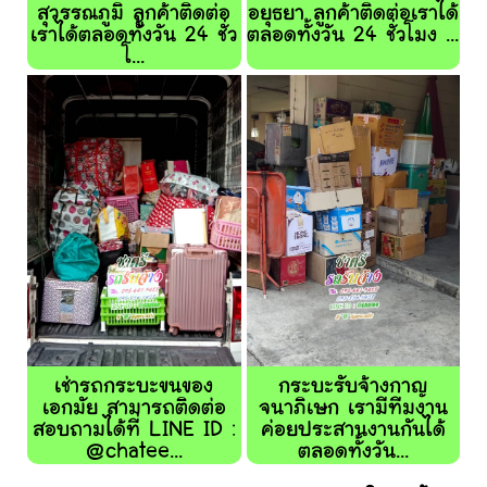
สุวรรณภูมิ ลูกค้าติดต่อ
อยุธยา ลูกค้าติดต่อเราได้
เราได้ตลอดทั้งวัน 24 ชั่ว
ตลอดทั้งวัน 24 ชั่วโมง ...
โ...
เช่ารถกระบะขนของ
กระบะรับจ้างกาญ
เอกมัย สามารถติดต่อ
จนาภิเษก เรามีทีมงาน
สอบถามได้ที่ LINE ID :
ค่อยประสานงานกันได้
@chatee...
ตลอดทั้งวัน...