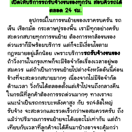
เปิดให้บริการรถรับจ้างขนของทุกวัน สอบคิวรถได้
ตลอด 24 ชม.
อุปกรณ์ในการขนย้ายของเราครบครัน รถ
เข็น เชือกมัด กระดาษปูรองพื้น เรามีทุกอย่างครับ
สะดวกสบายทุกการขนย้าย ต้องการหกล้อขนของ
ด่วนเราก็มีพร้อมบริการ แต่ก็จะมีเงื่อนไขตาม
กฎหมายอยู่เล็กน้อย เพราะบริการ
รถรับจ้างขนของ
ถ้าวิ่งงานในกรุงเทพก็จะมีข้อจำกัดเรื่องเวลาอยู่พอ
สมควร แต่ถ้าเป็นการขนย้ายไปต่างจังหวัดอันนี้ค่อน
ข้างที่จะสะดวกสบายมากๆ เนื่องจากไม่มีข้อจำกัด
ด้านเวลา วิ่งกันได้ตลอดตั้งแต่เช้าไปจนถึงกลางคืน
ในกรณีที่ลูกค้าต้องการรถด่วนมากๆ ทางเราจะ
แนะนำเป็นรถกระบะหลังคาสูง กับ รถ4ล้อใหญ่
รับจ้าง จะสะดวกและรวดเร็วกว่าพอสมควรครับ ถึง
แม้ว่าปริมาณการขนย้ายจะได้เยอะไม่เท่ากัน แต่ถ้า
เทียบกับเวลาที่ลูกค้าจะได้คืนมาบ้างอาจจะคุ้มกว่า