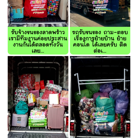
รับจ้างขนของลาดพร้าว
รถรับขนของ ถาม-ตอบ
เรามีทีมงานค่อยประสาน
เรื่องการย้ายบ้าน ย้าย
งานกันได้ตลอดทั้งวัน
คอนโด ได้เลยครับ ติด
เลย...
ต่อเ...