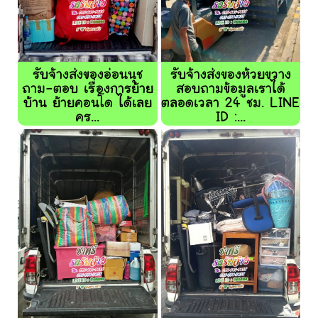
รับจ้างส่งของอ่อนนุช
รับจ้างส่งของห้วยขวาง
ถาม-ตอบ เรื่องการย้าย
สอบถามข้อมูลเราได้
บ้าน ย้ายคอนโด ได้เลย
ตลอดเวลา 24 ชม. LINE
คร...
ID :...