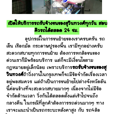
เปิดให้บริการรถรับจ้างขนของสุวินทวงศ์ทุกวัน สอบ
คิวรถได้ตลอด 24 ชม.
อุปกรณ์ในการขนย้ายของเราครบครัน รถ
เข็น เชือกมัด กระดาษปูรองพื้น เรามีทุกอย่างครับ
สะดวกสบายทุกการขนย้าย ต้องการหกล้อขนของ
ด่วนเราก็มีพร้อมบริการ แต่ก็จะมีเงื่อนไขตาม
กฎหมายอยู่เล็กน้อย เพราะบริการ
รถรับจ้างขนของสุ
วินทวงศ์
ถ้าวิ่งงานในกรุงเทพก็จะมีข้อจำกัดเรื่องเวลา
อยู่พอสมควร แต่ถ้าเป็นการขนย้ายไปต่างจังหวัดอัน
นี้ค่อนข้างที่จะสะดวกสบายมากๆ เนื่องจากไม่มีข้อ
จำกัดด้านเวลา วิ่งกันได้ตลอดตั้งแต่เช้าไปจนถึง
กลางคืน ในกรณีที่ลูกค้าต้องการรถด่วนมากๆ ทาง
เราจะแนะนำเป็นรถกระบะหลังคาสูง กับ รถ4ล้อ