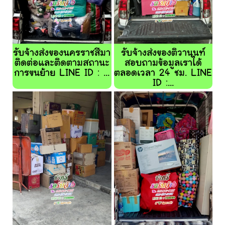
รับจ้างส่งของนครราชสีมา
รับจ้างส่งของติวานนท์
ติดต่อและติดตามสถานะ
สอบถามข้อมูลเราได้
การขนย้าย LINE ID : ...
ตลอดเวลา 24 ชม. LINE
ID :...