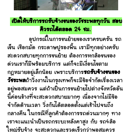
เปิดให้บริการรถรับจ้างขนของวัชระพลทุกวัน สอบ
คิวรถได้ตลอด 24 ชม.
อุปกรณ์ในการขนย้ายของเราครบครัน รถ
เข็น เชือกมัด กระดาษปูรองพื้น เรามีทุกอย่างครับ
สะดวกสบายทุกการขนย้าย ต้องการหกล้อขนของ
ด่วนเราก็มีพร้อมบริการ แต่ก็จะมีเงื่อนไขตาม
กฎหมายอยู่เล็กน้อย เพราะบริการ
รถรับจ้างขนของ
วัชระพล
ถ้าวิ่งงานในกรุงเทพก็จะมีข้อจำกัดเรื่องเวลา
อยู่พอสมควร แต่ถ้าเป็นการขนย้ายไปต่างจังหวัดอัน
นี้ค่อนข้างที่จะสะดวกสบายมากๆ เนื่องจากไม่มีข้อ
จำกัดด้านเวลา วิ่งกันได้ตลอดตั้งแต่เช้าไปจนถึง
กลางคืน ในกรณีที่ลูกค้าต้องการรถด่วนมากๆ ทาง
เราจะแนะนำเป็นรถกระบะหลังคาสูง กับ รถ4ล้อ
ใหญ่รับจ้าง จะสะดวกและรวดเร็วกว่าพอสมควร