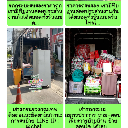
รถกระบะขนของราคาถูก
ราคารถขนของ เรามีทีม
เรามีทีมงานค่อยประสาน
งานค่อยประสานงานกัน
งานกันได้ตลอดทั้งวันเลย
ได้ตลอดทั้งวันเลยครับ
ค...
โทรไ...
เช่ารถขนของกรุงเทพ
เช่ารถกระบะ
ติดต่อและติดตามสถานะ
สมุทรปราการ ถาม-ตอบ
การขนย้าย LINE ID :
เรื่องการย้ายบ้าน ย้าย
@chat...
คอนโด ได้เลย...