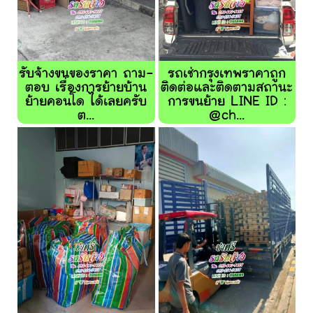
รับจ้างขนของราคา ถาม-
รถเช่ากรุงเทพราคาถูก
ตอบ เรื่องการย้ายบ้าน
ติดต่อและติดตามสถานะ
ย้ายคอนโด ได้เลยครับ
การขนย้าย LINE ID :
ต...
@ch...