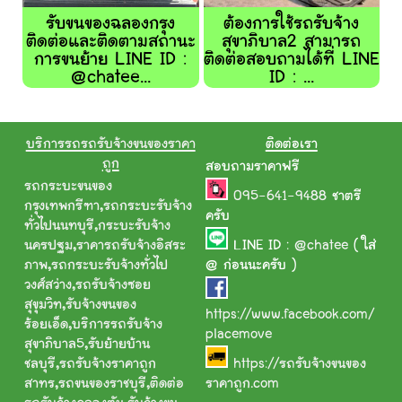
รับขนของฉลองกรุง
ต้องการใช้รถรับจ้าง
ติดต่อและติดตามสถานะ
สุขาภิบาล2 สามารถ
การขนย้าย LINE ID :
ติดต่อสอบถามได้ที่ LINE
@chatee...
ID : ...
บริการรถรถรับจ้างขนของราคา
ติดต่อเรา
ถูก
สอบถามราคาฟรี
รถกระบะขนของ
095-641-9488
ชาตรี
กรุงเทพกรีฑา
,
รถกระบะรับจ้าง
ครับ
ทั่วไปนนทบุรี
,
กระบะรับจ้าง
นครปฐม
,
ราคารถรับจ้างอิสระ
LINE ID :
@chatee
( ใส่
ภาพ
,
รถกระบะรับจ้างทั่วไป
@ ก่อนนะครับ )
วงศ์สว่าง
,
รถรับจ้างซอย
สุขุมวิท
,
รับจ้างขนของ
https://www.facebook.com/
ร้อยเอ็ด
,
บริการรถรับจ้าง
placemove
สุขาภิบาล5
,
รับย้ายบ้าน
ชลบุรี
,
รถรับจ้างราคาถูก
https://รถรับจ้างขนของ
สาทร
,
รถขนของราชบุรี
,
ติดต่อ
ราคาถูก.com