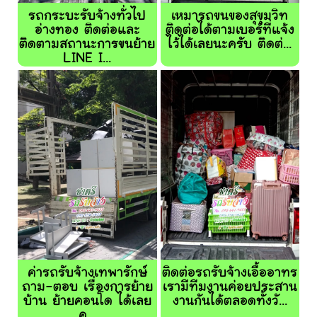
รถกระบะรับจ้างทั่วไป
เหมารถขนของสุขุมวิท
อ่างทอง ติดต่อและ
ติดต่อได้ตามเบอร์ที่แจ้ง
ติดตามสถานะการขนย้าย
ไว้ได้เลยนะครับ ติดต่...
LINE I...
ค่ารถรับจ้างเทพารักษ์
ติดต่อรถรับจ้างเอื้ออาทร
ถาม-ตอบ เรื่องการย้าย
เรามีทีมงานค่อยประสาน
บ้าน ย้ายคอนโด ได้เลย
งานกันได้ตลอดทั้งวั...
ค...