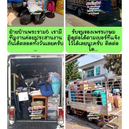
ย้ายบ้านพระราม6 เรามี
รับขนของเพชรเกษม
ทีมงานค่อยประสานงาน
ติดต่อได้ตามเบอร์ที่แจ้ง
กันได้ตลอดทั้งวันเลยครับ
ไว้ได้เลยนะครับ ติดต่อ
...
ได...