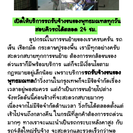
เปิดให้บริการรถรับจ้างขนของพุทธมณฑลทุกวัน
สอบคิวรถได้ตลอด 24 ชม.
อุปกรณ์ในการขนย้ายของเราครบครัน รถ
เข็น เชือกมัด กระดาษปูรองพื้น เรามีทุกอย่างครับ
สะดวกสบายทุกการขนย้าย ต้องการหกล้อขนของ
ด่วนเราก็มีพร้อมบริการ แต่ก็จะมีเงื่อนไขตาม
กฎหมายอยู่เล็กน้อย เพราะบริการ
รถรับจ้างขนของ
พุทธมณฑล
ถ้าวิ่งงานในกรุงเทพก็จะมีข้อจำกัดเรื่อง
เวลาอยู่พอสมควร แต่ถ้าเป็นการขนย้ายไปต่าง
จังหวัดอันนี้ค่อนข้างที่จะสะดวกสบายมากๆ
เนื่องจากไม่มีข้อจำกัดด้านเวลา วิ่งกันได้ตลอดตั้งแต่
เช้าไปจนถึงกลางคืน ในกรณีที่ลูกค้าต้องการรถด่วน
มากๆ ทางเราจะแนะนำเป็นรถกระบะหลังคาสูง กับ
รถ4ล้อใหญ่รับจ้าง จะสะดวกและรวดเร็วกว่าพอ