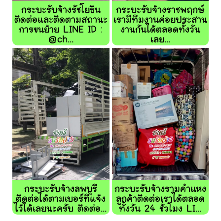
กระบะรับจ้างรัชโยธิน
กระบะรับจ้างราชพฤกษ์
ติดต่อและติดตามสถานะ
เรามีทีมงานค่อยประสาน
การขนย้าย LINE ID :
งานกันได้ตลอดทั้งวัน
@ch...
เลย...
กระบะรับจ้างลพบุรี
กระบะรับจ้างรามคำแหง
ติดต่อได้ตามเบอร์ที่แจ้ง
ลูกค้าติดต่อเราได้ตลอด
ไว้ได้เลยนะครับ ติดต่อ...
ทั้งวัน 24 ชั่วโมง LI...