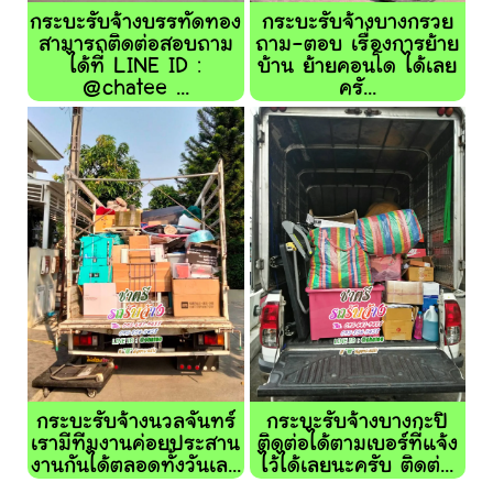
กระบะรับจ้างบรรทัดทอง
กระบะรับจ้างบางกรวย
สามารถติดต่อสอบถาม
ถาม-ตอบ เรื่องการย้าย
ได้ที่ LINE ID :
บ้าน ย้ายคอนโด ได้เลย
@chatee ...
ครั...
กระบะรับจ้างนวลจันทร์
กระบะรับจ้างบางกะปิ
เรามีทีมงานค่อยประสาน
ติดต่อได้ตามเบอร์ที่แจ้ง
งานกันได้ตลอดทั้งวันเล...
ไว้ได้เลยนะครับ ติดต่...