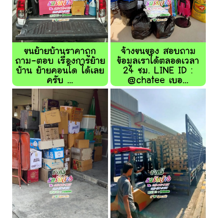
ขนย้ายบ้านราคาถูก
จ้างขนของ สอบถาม
ถาม-ตอบ เรื่องการย้าย
ข้อมูลเราได้ตลอดเวลา
บ้าน ย้ายคอนโด ได้เลย
24 ชม. LINE ID :
ครับ ...
@chatee เบอ...