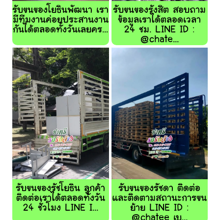
รับขนของโยธินพัฒนา เรา
รับขนของรังสิต สอบถาม
มีทีมงานค่อยประสานงาน
ข้อมูลเราได้ตลอดเวลา
กันได้ตลอดทั้งวันเลยคร...
24 ชม. LINE ID :
@chate...
รับขนของรัชโยธิน ลูกค้า
รับขนของรัชดา ติดต่อ
ติดต่อเราได้ตลอดทั้งวัน
และติดตามสถานะการขน
24 ชั่วโมง LINE I...
ย้าย LINE ID :
@chatee เบ...