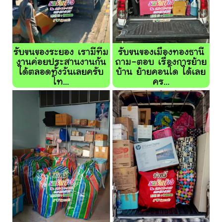
รับขนของระยอง เรามีทีม
รับขนของเมืองทองธานี
งานค่อยประสานงานกัน
ถาม-ตอบ เรื่องการย้าย
ได้ตลอดทั้งวันเลยครับ
บ้าน ย้ายคอนโด ได้เลย
โท...
คร...