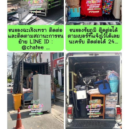
ขนของฉะเชิงเทรา ติดต่อ
ขนของชัยภูมิ ติดต่อได้
และติดตามสถานะการขน
ตามเบอร์ที่แจ้งไว้ได้เลย
ย้าย LINE ID :
นะครับ ติดต่อได้ 24...
@chatee ...