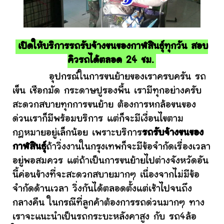
เปิดให้บริการรถรับจ้างขนของกาฬสินธุ์ทุกวัน สอบ
คิวรถได้ตลอด 24 ชม.
อุปกรณ์ในการขนย้ายของเราครบครัน รถ
เข็น เชือกมัด กระดาษปูรองพื้น เรามีทุกอย่างครับ
สะดวกสบายทุกการขนย้าย ต้องการหกล้อขนของ
ด่วนเราก็มีพร้อมบริการ แต่ก็จะมีเงื่อนไขตาม
กฎหมายอยู่เล็กน้อย เพราะบริการ
รถรับจ้างขนของ
กาฬสินธุ์
ถ้าวิ่งงานในกรุงเทพก็จะมีข้อจำกัดเรื่องเวลา
อยู่พอสมควร แต่ถ้าเป็นการขนย้ายไปต่างจังหวัดอัน
นี้ค่อนข้างที่จะสะดวกสบายมากๆ เนื่องจากไม่มีข้อ
จำกัดด้านเวลา วิ่งกันได้ตลอดตั้งแต่เช้าไปจนถึง
กลางคืน ในกรณีที่ลูกค้าต้องการรถด่วนมากๆ ทาง
เราจะแนะนำเป็นรถกระบะหลังคาสูง กับ รถ4ล้อ