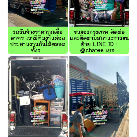
รถรับจ้างราคาถูกเอื้อ
ขนของกรุงเทพ ติดต่อ
อาทร เรามีทีมงานค่อย
และติดตามสถานะการขน
ประสานงานกันได้ตลอด
ย้าย LINE ID :
ทั้งว...
@chatee เบอ...