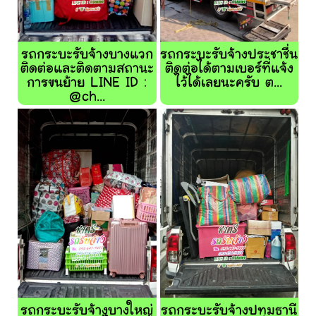
รถกระบะรับจ้างบางแวก
รถกระบะรับจ้างประชาชื่น
ติดต่อและติดตามสถานะ
ติดต่อได้ตามเบอร์ที่แจ้ง
การขนย้าย LINE ID :
ไว้ได้เลยนะครับ ต...
@ch...
รถกระบะรับจ้างบางใหญ่
รถกระบะรับจ้างปทุมธานี