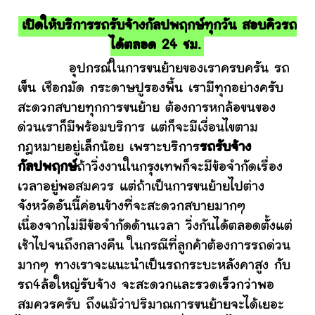
เปิดให้บริการรถรับจ้างกัลปพฤกษ์ทุกวัน สอบคิวรถ
ได้ตลอด 24 ชม.
อุปกรณ์ในการขนย้ายของเราครบครัน รถ
เข็น เชือกมัด กระดาษปูรองพื้น เรามีทุกอย่างครับ
สะดวกสบายทุกการขนย้าย ต้องการหกล้อขนของ
ด่วนเราก็มีพร้อมบริการ แต่ก็จะมีเงื่อนไขตาม
กฎหมายอยู่เล็กน้อย เพราะบริการ
รถรับจ้าง
กัลปพฤกษ์
ถ้าวิ่งงานในกรุงเทพก็จะมีข้อจำกัดเรื่อง
เวลาอยู่พอสมควร แต่ถ้าเป็นการขนย้ายไปต่าง
จังหวัดอันนี้ค่อนข้างที่จะสะดวกสบายมากๆ
เนื่องจากไม่มีข้อจำกัดด้านเวลา วิ่งกันได้ตลอดตั้งแต่
เช้าไปจนถึงกลางคืน ในกรณีที่ลูกค้าต้องการรถด่วน
มากๆ ทางเราจะแนะนำเป็นรถกระบะหลังคาสูง กับ
รถ4ล้อใหญ่รับจ้าง จะสะดวกและรวดเร็วกว่าพอ
สมควรครับ ถึงแม้ว่าปริมาณการขนย้ายจะได้เยอะ