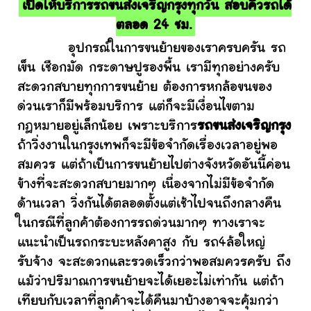
เปิดให้บริการรถขนส่งเจริญกรุงทุกวัน สอบคิวรถได้
ตลอด 24 ชม.
อุปกรณ์ในการขนย้ายของเราครบครัน รถ
เข็น เชือกมัด กระดาษปูรองพื้น เรามีทุกอย่างครับ
สะดวกสบายทุกการขนย้าย ต้องการหกล้อขนของ
ด่วนเราก็มีพร้อมบริการ แต่ก็จะมีเงื่อนไขตาม
กฎหมายอยู่เล็กน้อย เพราะบริการ
รถขนส่งเจริญกรุง
ถ้าวิ่งงานในกรุงเทพก็จะมีข้อจำกัดเรื่องเวลาอยู่พอ
สมควร แต่ถ้าเป็นการขนย้ายไปต่างจังหวัดอันนี้ค่อน
ข้างที่จะสะดวกสบายมากๆ เนื่องจากไม่มีข้อจำกัด
ด้านเวลา วิ่งกันได้ตลอดตั้งแต่เช้าไปจนถึงกลางคืน
ในกรณีที่ลูกค้าต้องการรถด่วนมากๆ ทางเราจะ
แนะนำเป็นรถกระบะหลังคาสูง กับ รถ4ล้อใหญ่
รับจ้าง จะสะดวกและรวดเร็วกว่าพอสมควรครับ ถึง
แม้ว่าปริมาณการขนย้ายจะได้เยอะไม่เท่ากัน แต่ถ้า
เทียบกับเวลาที่ลูกค้าจะได้คืนมาบ้างอาจจะคุ้มกว่า