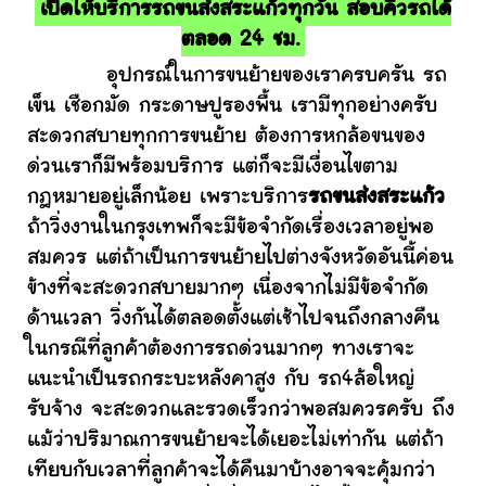
เปิดให้บริการรถขนส่งสระแก้วทุกวัน สอบคิวรถได้
ตลอด 24 ชม.
อุปกรณ์ในการขนย้ายของเราครบครัน รถ
เข็น เชือกมัด กระดาษปูรองพื้น เรามีทุกอย่างครับ
สะดวกสบายทุกการขนย้าย ต้องการหกล้อขนของ
ด่วนเราก็มีพร้อมบริการ แต่ก็จะมีเงื่อนไขตาม
กฎหมายอยู่เล็กน้อย เพราะบริการ
รถขนส่งสระแก้ว
ถ้าวิ่งงานในกรุงเทพก็จะมีข้อจำกัดเรื่องเวลาอยู่พอ
สมควร แต่ถ้าเป็นการขนย้ายไปต่างจังหวัดอันนี้ค่อน
ข้างที่จะสะดวกสบายมากๆ เนื่องจากไม่มีข้อจำกัด
ด้านเวลา วิ่งกันได้ตลอดตั้งแต่เช้าไปจนถึงกลางคืน
ในกรณีที่ลูกค้าต้องการรถด่วนมากๆ ทางเราจะ
แนะนำเป็นรถกระบะหลังคาสูง กับ รถ4ล้อใหญ่
รับจ้าง จะสะดวกและรวดเร็วกว่าพอสมควรครับ ถึง
แม้ว่าปริมาณการขนย้ายจะได้เยอะไม่เท่ากัน แต่ถ้า
เทียบกับเวลาที่ลูกค้าจะได้คืนมาบ้างอาจจะคุ้มกว่า