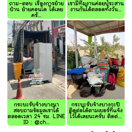
ถาม-ตอบ เรื่องการย้าย
เรามีทีมงานค่อยประสาน
บ้าน ย้ายคอนโด ได้เลย
งานกันได้ตลอดทั้งวัน...
ครั...
กระบะรับจ้างบางนา
กระบะรับจ้างบางกะปิ
สอบถามข้อมูลเราได้
ติดต่อได้ตามเบอร์ที่แจ้ง
ตลอดเวลา 24 ชม. LINE
ไว้ได้เลยนะครับ ติดต่...
ID : @ch...