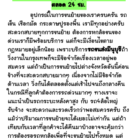
ตลอด 24 ชม.
อุปกรณ์ในการขนย้ายของเราครบครัน รถ
เข็น เชือกมัด กระดาษปูรองพื้น เรามีทุกอย่างครับ
สะดวกสบายทุกการขนย้าย ต้องการหกล้อขนของ
ด่วนเราก็มีพร้อมบริการ แต่ก็จะมีเงื่อนไขตาม
กฎหมายอยู่เล็กน้อย เพราะบริการ
รถขนส่งมีนุบุรี
ถ้า
วิ่งงานในกรุงเทพก็จะมีข้อจำกัดเรื่องเวลาอยู่พอ
สมควร แต่ถ้าเป็นการขนย้ายไปต่างจังหวัดอันนี้ค่อน
ข้างที่จะสะดวกสบายมากๆ เนื่องจากไม่มีข้อจำกัด
ด้านเวลา วิ่งกันได้ตลอดตั้งแต่เช้าไปจนถึงกลางคืน
ในกรณีที่ลูกค้าต้องการรถด่วนมากๆ ทางเราจะ
แนะนำเป็นรถกระบะหลังคาสูง กับ รถ4ล้อใหญ่
รับจ้าง จะสะดวกและรวดเร็วกว่าพอสมควรครับ ถึง
แม้ว่าปริมาณการขนย้ายจะได้เยอะไม่เท่ากัน แต่ถ้า
เทียบกับเวลาที่ลูกค้าจะได้คืนมาบ้างอาจจะคุ้มกว่า
การต้องรอรถหกล้อเพื่อที่จะขนย้ายไปทั้งหมด แต่