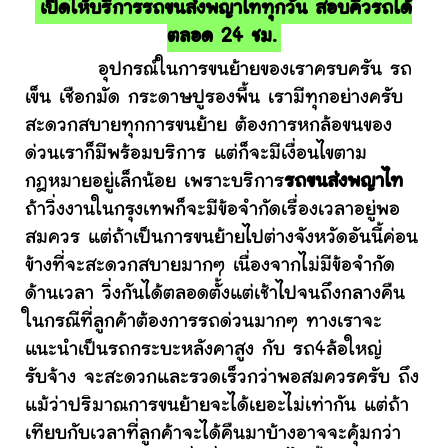
เปิดให้บริการรถขนส่งพญาไททุกวัน สอบคิวรถได้
ตลอด 24 ชม.
อุปกรณ์ในการขนย้ายของเราครบครัน รถ
เข็น เชือกมัด กระดาษปูรองพื้น เรามีทุกอย่างครับ
สะดวกสบายทุกการขนย้าย ต้องการหกล้อขนของ
ด่วนเราก็มีพร้อมบริการ แต่ก็จะมีเงื่อนไขตาม
กฎหมายอยู่เล็กน้อย เพราะบริการ
รถขนส่งพญาไท
ถ้าวิ่งงานในกรุงเทพก็จะมีข้อจำกัดเรื่องเวลาอยู่พอ
สมควร แต่ถ้าเป็นการขนย้ายไปต่างจังหวัดอันนี้ค่อน
ข้างที่จะสะดวกสบายมากๆ เนื่องจากไม่มีข้อจำกัด
ด้านเวลา วิ่งกันได้ตลอดตั้งแต่เช้าไปจนถึงกลางคืน
ในกรณีที่ลูกค้าต้องการรถด่วนมากๆ ทางเราจะ
แนะนำเป็นรถกระบะหลังคาสูง กับ รถ4ล้อใหญ่
รับจ้าง จะสะดวกและรวดเร็วกว่าพอสมควรครับ ถึง
แม้ว่าปริมาณการขนย้ายจะได้เยอะไม่เท่ากัน แต่ถ้า
เทียบกับเวลาที่ลูกค้าจะได้คืนมาบ้างอาจจะคุ้มกว่า