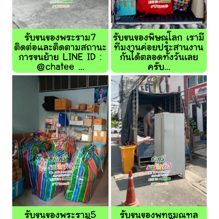
รับขนของพระราม7
รับขนของพิษณุโลก เรามี
ติดต่อและติดตามสถานะ
ทีมงานค่อยประสานงาน
การขนย้าย LINE ID :
กันได้ตลอดทั้งวันเลย
@chatee ...
ครับ...
รับขนของพระราม5
รับขนของพุทธมณฑล