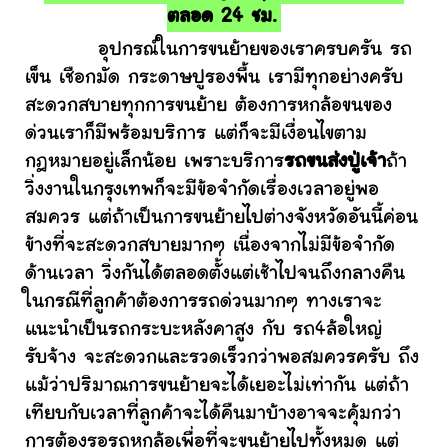
ตลอด 24 ชม.
อุปกรณ์ในการขนย้ายของเราครบครัน รถ
เข็น เชือกมัด กระดาษปูรองพื้น เรามีทุกอย่างครับ
สะดวกสบายทุกการขนย้าย ต้องการหกล้อขนของ
ด่วนเราก็มีพร้อมบริการ แต่ก็จะมีเงื่อนไขตาม
กฎหมายอยู่เล็กน้อย เพราะบริการ
รถขนส่งปู่เจ้า
ถ้า
วิ่งงานในกรุงเทพก็จะมีข้อจำกัดเรื่องเวลาอยู่พอ
สมควร แต่ถ้าเป็นการขนย้ายไปต่างจังหวัดอันนี้ค่อน
ข้างที่จะสะดวกสบายมากๆ เนื่องจากไม่มีข้อจำกัด
ด้านเวลา วิ่งกันได้ตลอดตั้งแต่เช้าไปจนถึงกลางคืน
ในกรณีที่ลูกค้าต้องการรถด่วนมากๆ ทางเราจะ
แนะนำเป็นรถกระบะหลังคาสูง กับ รถ4ล้อใหญ่
รับจ้าง จะสะดวกและรวดเร็วกว่าพอสมควรครับ ถึง
แม้ว่าปริมาณการขนย้ายจะได้เยอะไม่เท่ากัน แต่ถ้า
เทียบกับเวลาที่ลูกค้าจะได้คืนมาบ้างอาจจะคุ้มกว่า
การต้องรอรถหกล้อเพื่อที่จะขนย้ายไปทั้งหมด แต่