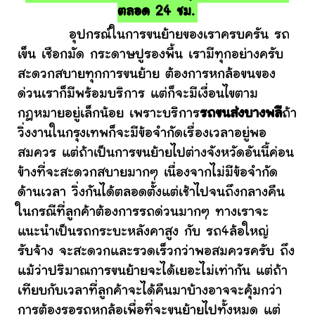
ตลอด 24 ชม.
อุปกรณ์ในการขนย้ายของเราครบครัน รถ
เข็น เชือกมัด กระดาษปูรองพื้น เรามีทุกอย่างครับ
สะดวกสบายทุกการขนย้าย ต้องการหกล้อขนของ
ด่วนเราก็มีพร้อมบริการ แต่ก็จะมีเงื่อนไขตาม
กฎหมายอยู่เล็กน้อย เพราะบริการ
รถขนส่งบางพลี
ถ้า
วิ่งงานในกรุงเทพก็จะมีข้อจำกัดเรื่องเวลาอยู่พอ
สมควร แต่ถ้าเป็นการขนย้ายไปต่างจังหวัดอันนี้ค่อน
ข้างที่จะสะดวกสบายมากๆ เนื่องจากไม่มีข้อจำกัด
ด้านเวลา วิ่งกันได้ตลอดตั้งแต่เช้าไปจนถึงกลางคืน
ในกรณีที่ลูกค้าต้องการรถด่วนมากๆ ทางเราจะ
แนะนำเป็นรถกระบะหลังคาสูง กับ รถ4ล้อใหญ่
รับจ้าง จะสะดวกและรวดเร็วกว่าพอสมควรครับ ถึง
แม้ว่าปริมาณการขนย้ายจะได้เยอะไม่เท่ากัน แต่ถ้า
เทียบกับเวลาที่ลูกค้าจะได้คืนมาบ้างอาจจะคุ้มกว่า
การต้องรอรถหกล้อเพื่อที่จะขนย้ายไปทั้งหมด แต่