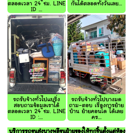
ตลอดเวลา 24 ชม. LINE
กันได้ตลอดทั้งวันเลย...
ID ...
รถรับจ้างทั่วไปแบริ่ง
รถรับจ้างทั่วไปบางมด
สอบถามข้อมูลเราได้
ถาม-ตอบ เรื่องการย้าย
ตลอดเวลา 24 ชม. LINE
บ้าน ย้ายคอนโด ได้เลย
ID :...
คร...
บริการรถขนส่งบางพลีขนย้ายของให้ทุกชิ้นตั้งแต่ห้อง