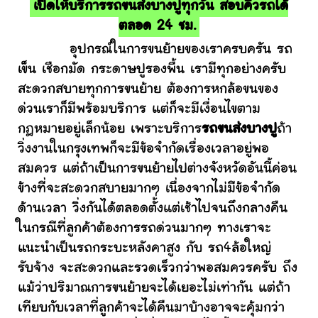
เปิดให้บริการรถขนส่งบางปูทุกวัน สอบคิวรถได้
ตลอด 24 ชม.
อุปกรณ์ในการขนย้ายของเราครบครัน รถ
เข็น เชือกมัด กระดาษปูรองพื้น เรามีทุกอย่างครับ
สะดวกสบายทุกการขนย้าย ต้องการหกล้อขนของ
ด่วนเราก็มีพร้อมบริการ แต่ก็จะมีเงื่อนไขตาม
กฎหมายอยู่เล็กน้อย เพราะบริการ
รถขนส่งบางปู
ถ้า
วิ่งงานในกรุงเทพก็จะมีข้อจำกัดเรื่องเวลาอยู่พอ
สมควร แต่ถ้าเป็นการขนย้ายไปต่างจังหวัดอันนี้ค่อน
ข้างที่จะสะดวกสบายมากๆ เนื่องจากไม่มีข้อจำกัด
ด้านเวลา วิ่งกันได้ตลอดตั้งแต่เช้าไปจนถึงกลางคืน
ในกรณีที่ลูกค้าต้องการรถด่วนมากๆ ทางเราจะ
แนะนำเป็นรถกระบะหลังคาสูง กับ รถ4ล้อใหญ่
รับจ้าง จะสะดวกและรวดเร็วกว่าพอสมควรครับ ถึง
แม้ว่าปริมาณการขนย้ายจะได้เยอะไม่เท่ากัน แต่ถ้า
เทียบกับเวลาที่ลูกค้าจะได้คืนมาบ้างอาจจะคุ้มกว่า