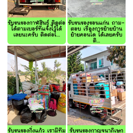
รับขนของกาฬสินธุ์ ติดต่อ
รับขนของขอนแก่น ถาม-
ได้ตามเบอร์ที่แจ้งไว้ได้
ตอบ เรื่องการย้ายบ้าน
เลยนะครับ ติดต่อไ...
ย้ายคอนโด ได้เลยครับ
ติ...
รับขนของกิ่งแก้ว เรามีทีม
รับขนของกาญจนาภิเษก