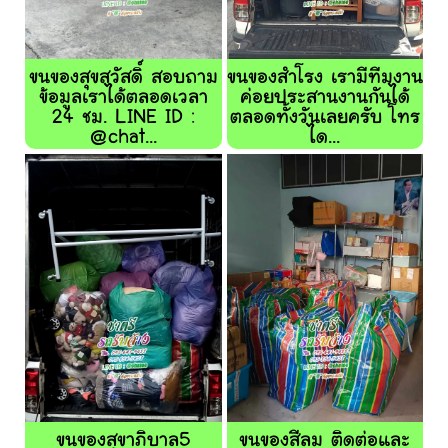
ขนของสุขสวัสดิ์ สอบถาม
ขนของสำโรง เรามีทีมงาน
ข้อมูลเราได้ตลอดเวลา
ค่อยประสานงานกันได้
24 ชม. LINE ID :
ตลอดทั้งวันเลยครับ โทร
@chat...
ได...
ขนของสุขาภิบาล5
ขนของสีลม ติดต่อและ