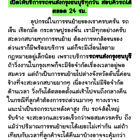
เปิดให้บริการรถขนส่งกรุงธนบุรีทุกวัน สอบคิวรถได้
ตลอด 24 ชม.
อุปกรณ์ในการขนย้ายของเราครบครัน รถ
เข็น เชือกมัด กระดาษปูรองพื้น เรามีทุกอย่างครับ
สะดวกสบายทุกการขนย้าย ต้องการหกล้อขนของ
ด่วนเราก็มีพร้อมบริการ แต่ก็จะมีเงื่อนไขตาม
กฎหมายอยู่เล็กน้อย เพราะบริการ
รถขนส่งกรุงธนบุรี
ถ้าวิ่งงานในกรุงเทพก็จะมีข้อจำกัดเรื่องเวลาอยู่พอ
สมควร แต่ถ้าเป็นการขนย้ายไปต่างจังหวัดอันนี้ค่อน
ข้างที่จะสะดวกสบายมากๆ เนื่องจากไม่มีข้อจำกัด
ด้านเวลา วิ่งกันได้ตลอดตั้งแต่เช้าไปจนถึงกลางคืน
ในกรณีที่ลูกค้าต้องการรถด่วนมากๆ ทางเราจะ
แนะนำเป็นรถกระบะหลังคาสูง กับ รถ4ล้อใหญ่
รับจ้าง จะสะดวกและรวดเร็วกว่าพอสมควรครับ ถึง
แม้ว่าปริมาณการขนย้ายจะได้เยอะไม่เท่ากัน แต่ถ้า
เทียบกับเวลาที่ลูกค้าจะได้คืนมาบ้างอาจจะคุ้มกว่า