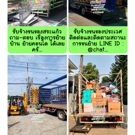
รับจ้างขนของสระแก้ว
รับจ้างขนของประเวศ
ถาม-ตอบ เรื่องการย้าย
ติดต่อและติดตามสถานะ
บ้าน ย้ายคอนโด ได้เลย
การขนย้าย LINE ID :
ครั...
@chat...