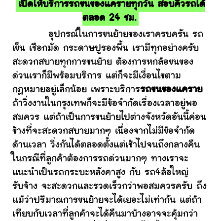
เปิดให้บริการรถขนของแครายทุกวัน สอบคิวรถได้
ตลอด 24 ชม.
อุปกรณ์ในการขนย้ายของเราครบครัน รถ
เข็น เชือกมัด กระดาษปูรองพื้น เรามีทุกอย่างครับ
สะดวกสบายทุกการขนย้าย ต้องการหกล้อขนของ
ด่วนเราก็มีพร้อมบริการ แต่ก็จะมีเงื่อนไขตาม
กฎหมายอยู่เล็กน้อย เพราะบริการ
รถขนของแคราย
ถ้าวิ่งงานในกรุงเทพก็จะมีข้อจำกัดเรื่องเวลาอยู่พอ
สมควร แต่ถ้าเป็นการขนย้ายไปต่างจังหวัดอันนี้ค่อน
ข้างที่จะสะดวกสบายมากๆ เนื่องจากไม่มีข้อจำกัด
ด้านเวลา วิ่งกันได้ตลอดตั้งแต่เช้าไปจนถึงกลางคืน
ในกรณีที่ลูกค้าต้องการรถด่วนมากๆ ทางเราจะ
แนะนำเป็นรถกระบะหลังคาสูง กับ รถ4ล้อใหญ่
รับจ้าง จะสะดวกและรวดเร็วกว่าพอสมควรครับ ถึง
แม้ว่าปริมาณการขนย้ายจะได้เยอะไม่เท่ากัน แต่ถ้า
เทียบกับเวลาที่ลูกค้าจะได้คืนมาบ้างอาจจะคุ้มกว่า