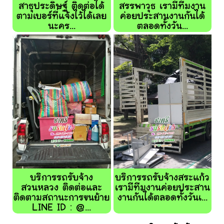
สาธุประดิษฐ์ ติดต่อได้
สรรพาวุธ เรามีทีมงาน
ตามเบอร์ที่แจ้งไว้ได้เลย
ค่อยประสานงานกันได้
นะคร...
ตลอดทั้งวัน...
บริการรถรับจ้าง
บริการรถรับจ้างสระแก้ว
สวนหลวง ติดต่อและ
เรามีทีมงานค่อยประสาน
ติดตามสถานะการขนย้าย
งานกันได้ตลอดทั้งวันเ...
LINE ID : @...