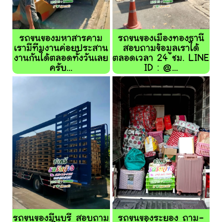
รถขนของมหาสารคาม
รถขนของเมืองทองธานี
เรามีทีมงานค่อยประสาน
สอบถามข้อมูลเราได้
งานกันได้ตลอดทั้งวันเลย
ตลอดเวลา 24 ชม. LINE
ครับ...
ID : @...
รถขนของมีนุบุรี สอบถาม
รถขนของระยอง ถาม-