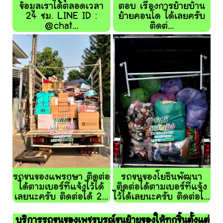
ข้อมูลเราได้ตลอดเวลา
ตอบ เรื่องการย้ายบ้าน
24 ชม. LINE ID :
ย้ายคอนโด ได้เลยครับ
@chat...
ติดต่...
รถขนของแพรกษา ติดต่อ
รถขนของโยธินพัฒนา
ได้ตามเบอร์ที่แจ้งไว้ได้
ติดต่อได้ตามเบอร์ที่แจ้ง
เลยนะครับ ติดต่อได้ 2...
ไว้ได้เลยนะครับ ติดต่อไ...
บริการรถขนของเพชรบูรณ์ขนย้ายของให้ทุกชิ้นตั้งแต่