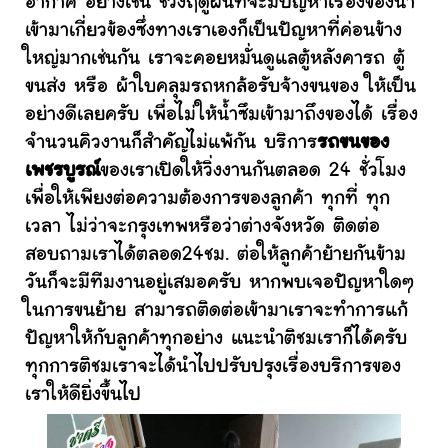
อากาศ อย่างเช่น ช่วงฤดูฝนที่จะมีปัญหาเรื่องของน้ำ
เข้ามาเกี่ยวข้องซึ่งทางเราเองก็เป็นปัญหาที่ค่อนข้าง
ใหญ่มากเช่นกัน เราจะคอยหมั่นดูแลตู้หลังคารถ ตู้
ขนส่ง หรือ ผ้าใบคลุมรถหกล้อรับจ้างขนของ ให้เป็น
อย่างดีเลยครับ เพื่อไม่ให้น้ำซึมเข้ามาถึงของได้ เรื่อง
จำนวนคิวงานก็สำคัญไม่แพ้กัน บริการ
รถขนของ
เพชรบูรณ์
ของเราเปิดให้วิ่งงานกันตลอด 24 ชั่วโมง
เพื่อให้เพียงต่อความต้องการของลูกค้า ทุกที่ ทุก
เวลา ไม่ว่าจะกรุงเทพหรือว่าต่างจังหวัด ติดต่อ
สอบถามเราได้ตลอด24ชม. ต่อให้ลูกค้าย้ายกันข้าม
วันก็จะมีทีมงานอยู่เสมอครับ หากพบเจอปัญหาใดๆ
ในการขนย้าย สามารถติดต่อเข้ามาเราจะทำการแก้
ปัญหาให้กับลูกค้าทุกอย่าง แนะนำติชมเราก็ได้ครับ
ทุกการติชมเราจะได้นำไปปรับปรุงเรื่องบริการของ
เราให้ดียิ่งขึ้นไป