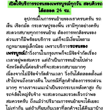
เปิดให้บริการรถขนของเพชรบูรณ์ทุกวัน สอบคิวรถ
ได้ตลอด 24 ชม.
อุปกรณ์ในการขนย้ายของเราครบครัน รถ
เข็น เชือกมัด กระดาษปูรองพื้น เรามีทุกอย่างครับ
สะดวกสบายทุกการขนย้าย ต้องการหกล้อขนของ
ด่วนเราก็มีพร้อมบริการ แต่ก็จะมีเงื่อนไขตาม
กฎหมายอยู่เล็กน้อย เพราะบริการ
รถขนของ
เพชรบูรณ์
ถ้าวิ่งงานในกรุงเทพก็จะมีข้อจำกัดเรื่อง
เวลาอยู่พอสมควร แต่ถ้าเป็นการขนย้ายไปต่าง
จังหวัดอันนี้ค่อนข้างที่จะสะดวกสบายมากๆ
เนื่องจากไม่มีข้อจำกัดด้านเวลา วิ่งกันได้ตลอดตั้งแต่
เช้าไปจนถึงกลางคืน ในกรณีที่ลูกค้าต้องการรถด่วน
มากๆ ทางเราจะแนะนำเป็นรถกระบะหลังคาสูง กับ
รถ4ล้อใหญ่รับจ้าง จะสะดวกและรวดเร็วกว่าพอ
สมควรครับ ถึงแม้ว่าปริมาณการขนย้ายจะได้เยอะ
ไม่เท่ากัน แต่ถ้าเทียบกับเวลาที่ลูกค้าจะได้คืนมาบ้าง