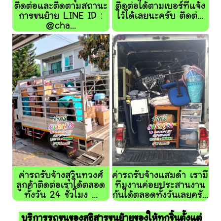
ติดต่อและติดตามสถานะ
ติดต่อได้ตามเบอร์ที่แจ้ง
การขนย้าย LINE ID :
ไว้ได้เลยนะครับ ติดต่...
@cha...
ค่ารถรับจ้างสุวินทวงศ์
ค่ารถรับจ้างแสมดำ เรามี
ลูกค้าติดต่อเราได้ตลอด
ทีมงานค่อยประสานงาน
ทั้งวัน 24 ชั่วโมง ...
กันได้ตลอดทั้งวันเลยครั...
บริการรถขนของสุธิสารขนย้ายของให้ทุกชิ้นตั้งแต่