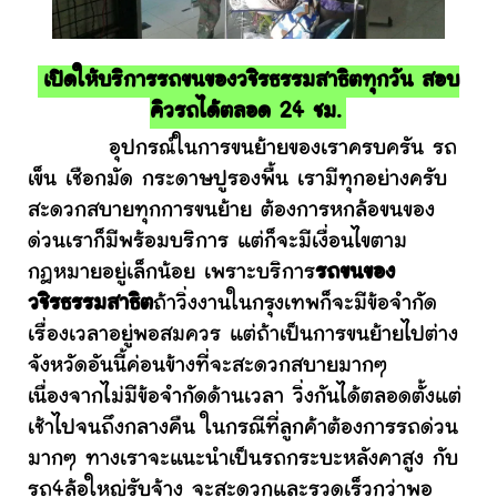
เปิดให้บริการรถขนของวชิรธรรมสาธิตทุกวัน สอบ
คิวรถได้ตลอด 24 ชม.
อุปกรณ์ในการขนย้ายของเราครบครัน รถ
เข็น เชือกมัด กระดาษปูรองพื้น เรามีทุกอย่างครับ
สะดวกสบายทุกการขนย้าย ต้องการหกล้อขนของ
ด่วนเราก็มีพร้อมบริการ แต่ก็จะมีเงื่อนไขตาม
กฎหมายอยู่เล็กน้อย เพราะบริการ
รถขนของ
วชิรธรรมสาธิต
ถ้าวิ่งงานในกรุงเทพก็จะมีข้อจำกัด
เรื่องเวลาอยู่พอสมควร แต่ถ้าเป็นการขนย้ายไปต่าง
จังหวัดอันนี้ค่อนข้างที่จะสะดวกสบายมากๆ
เนื่องจากไม่มีข้อจำกัดด้านเวลา วิ่งกันได้ตลอดตั้งแต่
เช้าไปจนถึงกลางคืน ในกรณีที่ลูกค้าต้องการรถด่วน
มากๆ ทางเราจะแนะนำเป็นรถกระบะหลังคาสูง กับ
รถ4ล้อใหญ่รับจ้าง จะสะดวกและรวดเร็วกว่าพอ