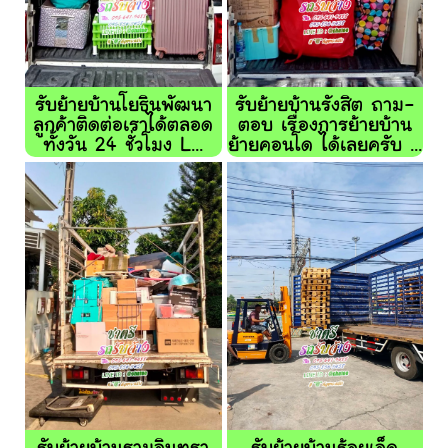
รับย้ายบ้านโยธินพัฒนา
รับย้ายบ้านรังสิต ถาม-
ลูกค้าติดต่อเราได้ตลอด
ตอบ เรื่องการย้ายบ้าน
ทั้งวัน 24 ชั่วโมง L...
ย้ายคอนโด ได้เลยครับ ...