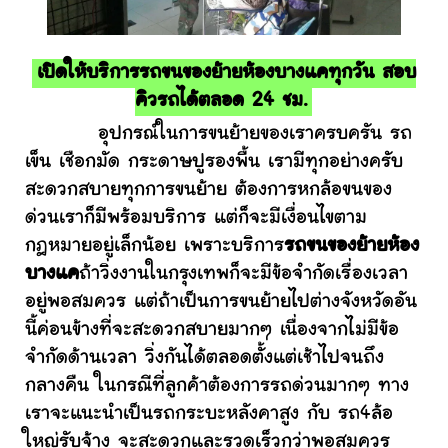
เปิดให้บริการรถขนของย้ายห้องบางแคทุกวัน สอบ
คิวรถได้ตลอด 24 ชม.
อุปกรณ์ในการขนย้ายของเราครบครัน รถ
เข็น เชือกมัด กระดาษปูรองพื้น เรามีทุกอย่างครับ
สะดวกสบายทุกการขนย้าย ต้องการหกล้อขนของ
ด่วนเราก็มีพร้อมบริการ แต่ก็จะมีเงื่อนไขตาม
กฎหมายอยู่เล็กน้อย เพราะบริการ
รถขนของย้ายห้อง
บางแค
ถ้าวิ่งงานในกรุงเทพก็จะมีข้อจำกัดเรื่องเวลา
อยู่พอสมควร แต่ถ้าเป็นการขนย้ายไปต่างจังหวัดอัน
นี้ค่อนข้างที่จะสะดวกสบายมากๆ เนื่องจากไม่มีข้อ
จำกัดด้านเวลา วิ่งกันได้ตลอดตั้งแต่เช้าไปจนถึง
กลางคืน ในกรณีที่ลูกค้าต้องการรถด่วนมากๆ ทาง
เราจะแนะนำเป็นรถกระบะหลังคาสูง กับ รถ4ล้อ
ใหญ่รับจ้าง จะสะดวกและรวดเร็วกว่าพอสมควร