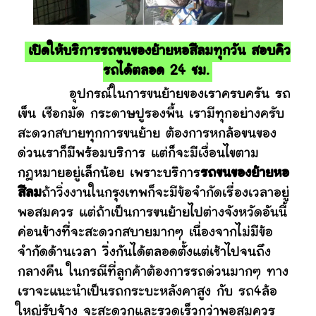
เปิดให้บริการรถขนของย้ายหอสีลมทุกวัน สอบคิว
รถได้ตลอด 24 ชม.
อุปกรณ์ในการขนย้ายของเราครบครัน รถ
เข็น เชือกมัด กระดาษปูรองพื้น เรามีทุกอย่างครับ
สะดวกสบายทุกการขนย้าย ต้องการหกล้อขนของ
ด่วนเราก็มีพร้อมบริการ แต่ก็จะมีเงื่อนไขตาม
กฎหมายอยู่เล็กน้อย เพราะบริการ
รถขนของย้ายหอ
สีลม
ถ้าวิ่งงานในกรุงเทพก็จะมีข้อจำกัดเรื่องเวลาอยู่
พอสมควร แต่ถ้าเป็นการขนย้ายไปต่างจังหวัดอันนี้
ค่อนข้างที่จะสะดวกสบายมากๆ เนื่องจากไม่มีข้อ
จำกัดด้านเวลา วิ่งกันได้ตลอดตั้งแต่เช้าไปจนถึง
กลางคืน ในกรณีที่ลูกค้าต้องการรถด่วนมากๆ ทาง
เราจะแนะนำเป็นรถกระบะหลังคาสูง กับ รถ4ล้อ
ใหญ่รับจ้าง จะสะดวกและรวดเร็วกว่าพอสมควร